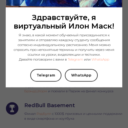
ездила в Австралию
Здравствуйте, я
Хакатон DataHub
виртуальный Илон Маск!
Выигрыш студентами 200.000₸ и дальнейшая
акселерация в бизнес-инкубаторе MOST
Я знаю, в какой момент обучаемый присоединился к
занятиям и отправляю каждому студенту сообщения
согласно индивидуальному расписанию. Меня можно
KazEnergy
спросить про непонятные термины и получить через меня
Команды занимали 1-ое и 2-ое места на конкурсе
ссылки на уроки, видеолекции и тестники.
#StudentEnergyChallenge
и получили денежные призы в
Давайте поговорим с вами в
Telegram
или
WhatsApp
10000$ и 5000$
Telegram
WhatsApp
L'Oreal Brandstorm
Студентки с Бизнес Школы КБТУ выиграли
Лореаль
БрэндШторм
и поехали в Париж на финал конкурса
RedBull Basement
Финал
РэдБулл
с 1000$ призовых и ценными подарками
в виде смартфона и ноутбука