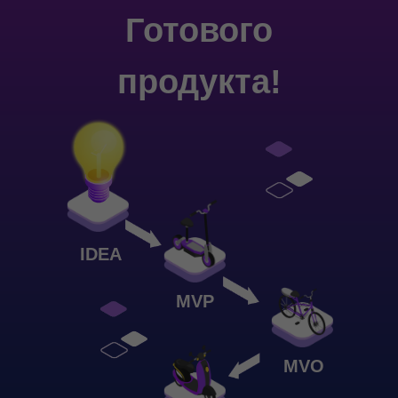
Готового
продукта!
IDEA
MVP
MVO