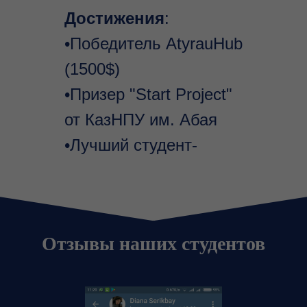
Достижения
:
•Победитель AtyrauHub
(1500$)
•Призер "Start Project"
от КазНПУ им. Абая
•Лучший студент-
предприниматель
GSEA.org,
представила РК в США
Отзывы наших студентов